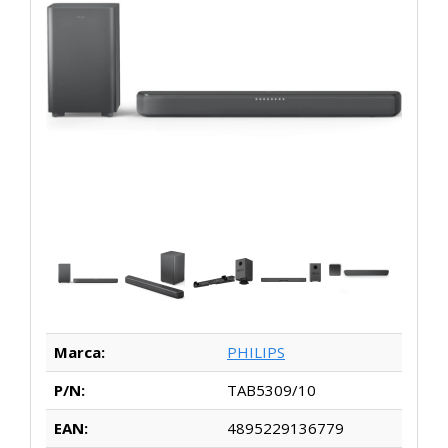
Marca:
PHILIPS
P/N:
TAB5309/10
EAN:
4895229136779