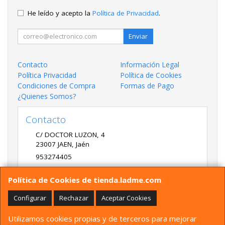
He leído y acepto la
Política de Privacidad
.
Enviar
Contacto
Información Legal
Política Privacidad
Política de Cookies
Condiciones de Compra
Formas de Pago
¿Quienes Somos?
Contacto
C/ DOCTOR LUZON, 4
23007
JAEN
,
Jaén
953274405
LADME@LADME.COM
Política de Cookies de tienda.ladme.com
Configurar
Rechazar
Aceptar Cookies
Horario
Utilizamos cookies propias y de terceros para mejorar
9:30 A 14:00 Y 17:00 A 20:00 DE LUNES A VIERNES