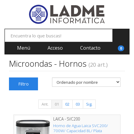
Menú
Acceso
Contacto
0
Microondas - Hornos
(20 art.)
Filtro
Ant.
01
02
03
Sig.
LAICA - SVC200
Horno de Agua Laica SVC200/
700W/ Capacidad 8L/ Plata