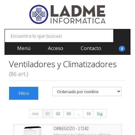
Menú
Acceso
Contacto
0
Ventiladores y Climatizadores
(86 art.)
Filtro
Ant.
01
02
03
...
10
Sig.
ORBEGOZO - 17242