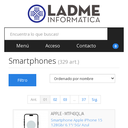
Menú
Acceso
Contacto
0
Smartphones
(329 art.)
Filtro
Ant.
01
02
03
...
37
Sig.
APPLE - MTP43QL/A
Smartphone Apple iPhone 15
128Gb/ 6.1"/ 5G/ Azul