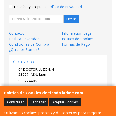
He leído y acepto la
Política de Privacidad
.
Enviar
Contacto
Información Legal
Política Privacidad
Política de Cookies
Condiciones de Compra
Formas de Pago
¿Quienes Somos?
Contacto
C/ DOCTOR LUZON, 4
23007
JAEN
,
Jaén
953274405
LADME@LADME.COM
Política de Cookies de tienda.ladme.com
Configurar
Rechazar
Aceptar Cookies
Horario
Utilizamos cookies propias y de terceros para mejorar
9:30 A 14:00 Y 17:00 A 20:00 DE LUNES A VIERNES