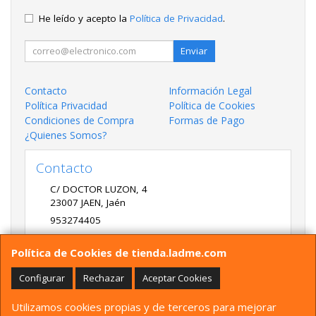
He leído y acepto la
Política de Privacidad
.
Enviar
Contacto
Información Legal
Política Privacidad
Política de Cookies
Condiciones de Compra
Formas de Pago
¿Quienes Somos?
Contacto
C/ DOCTOR LUZON, 4
23007
JAEN
,
Jaén
953274405
LADME@LADME.COM
Política de Cookies de tienda.ladme.com
Configurar
Rechazar
Aceptar Cookies
Horario
Utilizamos cookies propias y de terceros para mejorar
9:30 A 14:00 Y 17:00 A 20:00 DE LUNES A VIERNES