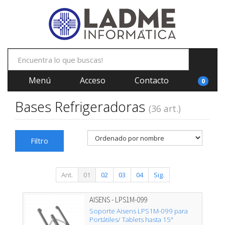
Menú
Acceso
Contacto
0
Bases Refrigeradoras
(36 art.)
Filtro
Ant.
01
02
03
04
Sig.
AISENS - LPS1M-099
Soporte Aisens LPS1M-099 para
Portátiles/ Tablets hasta 15"