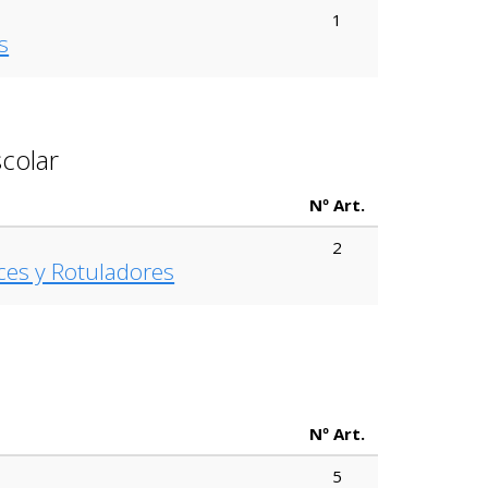
1
s
scolar
Nº Art.
2
ces y Rotuladores
Nº Art.
5