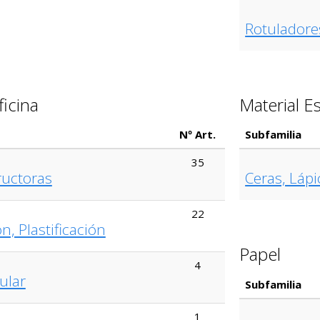
Rotuladore
ficina
Material E
Nº Art.
Subfamilia
35
ructoras
Ceras, Lápi
22
, Plastificación
Papel
4
ular
Subfamilia
1