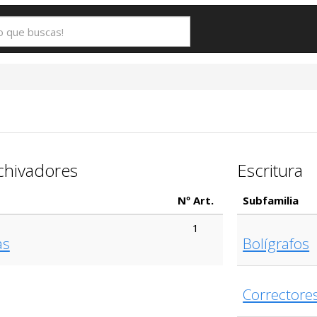
chivadores
Escritura
Nº Art.
Subfamilia
1
as
Bolígrafos
Correctores