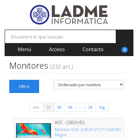
Menú
Acceso
Contacto
0
Monitores
(232 art.)
Filtro
Ant.
01
02
03
...
26
Sig.
AOC - 22B2H/EU
Monitor AOC 22B2H 21.5"/ Full HD/
Negro