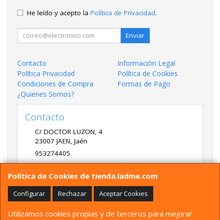
He leído y acepto la
Política de Privacidad
.
Enviar
Contacto
Información Legal
Política Privacidad
Política de Cookies
Condiciones de Compra
Formas de Pago
¿Quienes Somos?
Contacto
C/ DOCTOR LUZON, 4
23007
JAEN
,
Jaén
953274405
LADME@LADME.COM
Política de Cookies de tienda.ladme.com
Configurar
Rechazar
Aceptar Cookies
Horario
Utilizamos cookies propias y de terceros para mejorar
9:30 A 14:00 Y 17:00 A 20:00 DE LUNES A VIERNES