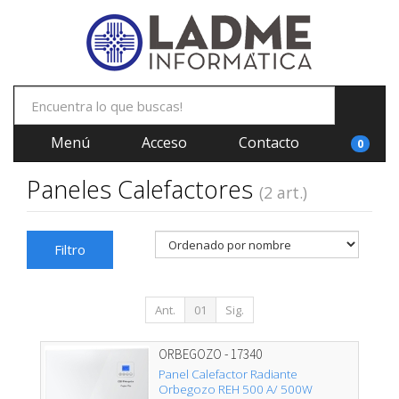
Menú
Acceso
Contacto
0
Paneles Calefactores
(2 art.)
Filtro
Ant.
01
Sig.
ORBEGOZO - 17340
Panel Calefactor Radiante
Orbegozo REH 500 A/ 500W