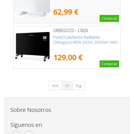
62,99 €
Comprar
ORBEGOZO - 17826
Panel Calefactor Radiante
Orbegozo REW 2020/ 2000W/ WiFi
129,00 €
Comprar
Ant.
01
Sig.
Sobre Nosotros
Síguenos en: