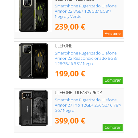
Smartphone Rugerizado Ulefone
Armor 22 8GB/ 128GB/ 6.58"/
Negro y Verde
239,00 €
Avísame
ULEFONE -
Smartphone Rugerizado Ulefone
Armor 22 Reacondicionado 8GB/
128GB/ 6.58"/ Negro
199,00 €
Comprar
ULEFONE - ULEAR27PROB
Smartphone Rugerizado Ulefone
Armor 27 Pro 12GB/ 256GB/ 6.78"/
5G/ Negro
399,00 €
Comprar