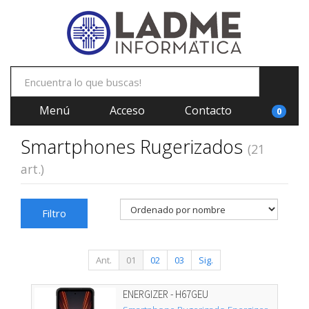
Menú
Acceso
Contacto
0
Smartphones Rugerizados
(21
art.)
Filtro
Ant.
01
02
03
Sig.
ENERGIZER - H67GEU