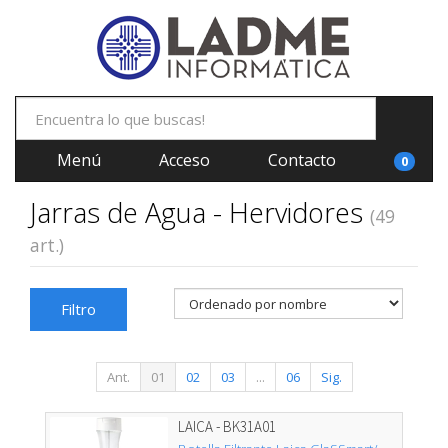
Menú
Acceso
Contacto
0
Jarras de Agua - Hervidores
(49
art.)
Filtro
Ant.
01
02
03
...
06
Sig.
LAICA - BK31A01