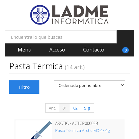
Menú
Acceso
Contacto
0
Pasta Termica
(14 art.)
Filtro
Ant.
01
02
Sig.
ARCTIC - ACTCP00002B
Pasta Térmica Arctic MX-4/ 4g