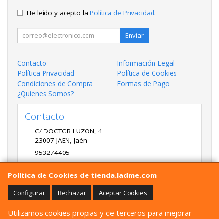
He leído y acepto la
Política de Privacidad
.
Enviar
Contacto
Información Legal
Política Privacidad
Política de Cookies
Condiciones de Compra
Formas de Pago
¿Quienes Somos?
Contacto
C/ DOCTOR LUZON, 4
23007
JAEN
,
Jaén
953274405
LADME@LADME.COM
Política de Cookies de tienda.ladme.com
Configurar
Rechazar
Aceptar Cookies
Horario
Utilizamos cookies propias y de terceros para mejorar
9:30 A 14:00 Y 17:00 A 20:00 DE LUNES A VIERNES