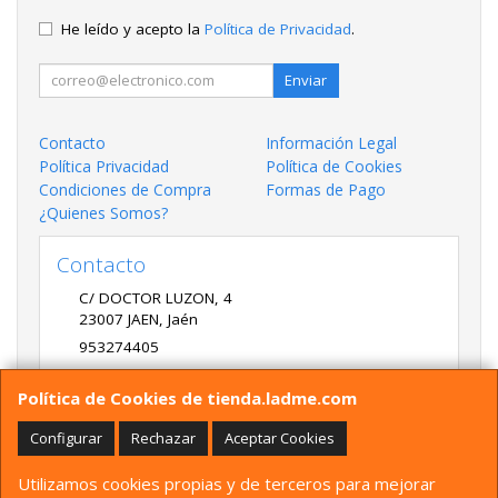
He leído y acepto la
Política de Privacidad
.
Enviar
Contacto
Información Legal
Política Privacidad
Política de Cookies
Condiciones de Compra
Formas de Pago
¿Quienes Somos?
Contacto
C/ DOCTOR LUZON, 4
23007
JAEN
,
Jaén
953274405
LADME@LADME.COM
Política de Cookies de tienda.ladme.com
Configurar
Rechazar
Aceptar Cookies
Horario
Utilizamos cookies propias y de terceros para mejorar
9:30 A 14:00 Y 17:00 A 20:00 DE LUNES A VIERNES