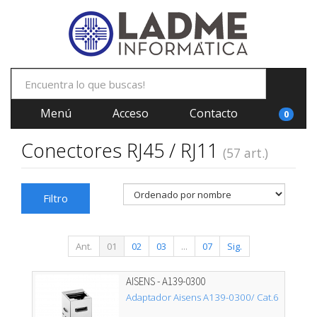
Menú
Acceso
Contacto
0
Conectores RJ45 / RJ11
(57 art.)
Filtro
Ant.
01
02
03
...
07
Sig.
AISENS - A139-0300
Adaptador Aisens A139-0300/ Cat.6