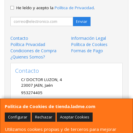
He leído y acepto la
Política de Privacidad
.
Enviar
Contacto
Información Legal
Política Privacidad
Política de Cookies
Condiciones de Compra
Formas de Pago
¿Quienes Somos?
Contacto
C/ DOCTOR LUZON, 4
23007
JAEN
,
Jaén
953274405
LADME@LADME.COM
Política de Cookies de tienda.ladme.com
Configurar
Rechazar
Aceptar Cookies
Horario
Utilizamos cookies propias y de terceros para mejorar
9:30 A 14:00 Y 17:00 A 20:00 DE LUNES A VIERNES