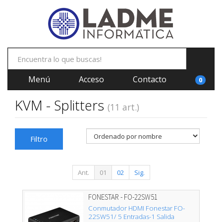
Menú
Acceso
Contacto
0
KVM - Splitters
(11 art.)
Filtro
Ant.
01
02
Sig.
FONESTAR - FO-22SW51
Conmutador HDMI Fonestar FO-
22SW51/ 5 Entradas-1 Salida