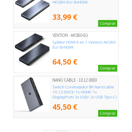
AKQB0-EU/ 8xHDMI
33,99 €
Comprar
VENTION - AKSB0-EU
Splitter HDMI 8 en 1 Vention AKSB0-
EU/ 8xHDMI
64,50 €
Comprar
NANO CABLE - 10.12.0003
Switch Conmutador 8K Nanocable
10.12.0003/ 1x HDMI/ 1x
DisplayPort/ 3x USB/ 2x USB Tipo-C/
1x Jack 3.5mm/ 2x USB Tipo-C PD
45,50 €
Comprar