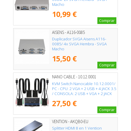
Macho
10,99 €
Comprar
AISENS - A116-0085
Duplicador SVGA Aisens A116-
0085/ 4x SVGA Hembra - SVGA
Macho
15,50 €
Comprar
NANO CABLE - 10.12.0001
KVM Switch Nanocable 10.12.0001/
PC - CPU: 2 VGA + 2 USB + 4 JACK 3.5
/ CONSOLA: 2 USB + VGA + 2 JACK
2.5/ 1.4m
27,50 €
Comprar
VENTION - AKQB0-EU
Splitter HDMI 8 en 1 Vention