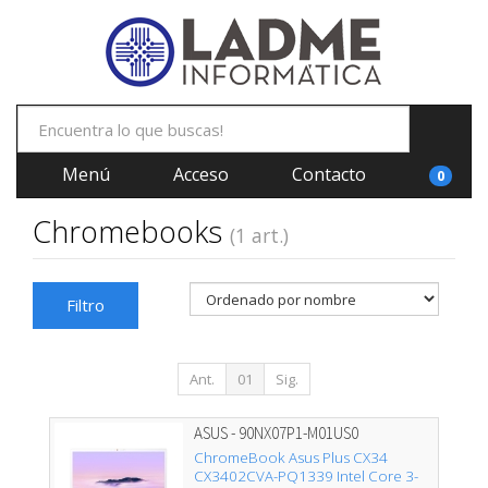
Menú
Acceso
Contacto
0
Chromebooks
(1 art.)
Filtro
Ant.
01
Sig.
ASUS - 90NX07P1-M01US0
ChromeBook Asus Plus CX34
CX3402CVA-PQ1339 Intel Core 3-