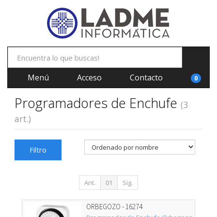
Menú
Acceso
Contacto
0
Programadores de Enchufe
(3
art.)
Filtro
Ant.
01
Sig.
ORBEGOZO - 16274