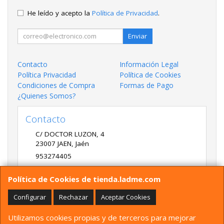
He leído y acepto la
Política de Privacidad
.
Enviar
Contacto
Información Legal
Política Privacidad
Política de Cookies
Condiciones de Compra
Formas de Pago
¿Quienes Somos?
Contacto
C/ DOCTOR LUZON, 4
23007
JAEN
,
Jaén
953274405
LADME@LADME.COM
Política de Cookies de tienda.ladme.com
Configurar
Rechazar
Aceptar Cookies
Horario
Utilizamos cookies propias y de terceros para mejorar
9:30 A 14:00 Y 17:00 A 20:00 DE LUNES A VIERNES