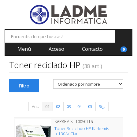
Menú
Acceso
Contacto
0
Toner reciclado HP
(38 art.)
Filtro
Ant.
01
02
03
04
05
Sig.
KARKEMIS - 10050116
Tóner Reciclado HP Karkemis
nº130A/ Cian