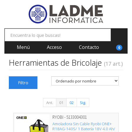
Menú
Acceso
Contacto
0
Herramientas de Bricolaje
(17 art.)
Filtro
Ant.
01
02
Sig.
RYOBI - 5133004301
Amoladora Sin Cable Ryobi ONE+
R18AG-140S/ 1 Batería 18V 4.0 Ah/