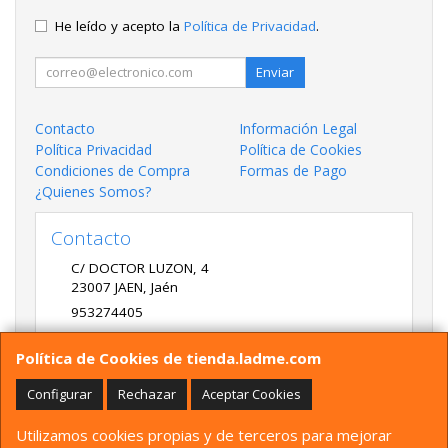
He leído y acepto la
Política de Privacidad
.
Enviar
Contacto
Información Legal
Política Privacidad
Política de Cookies
Condiciones de Compra
Formas de Pago
¿Quienes Somos?
Contacto
C/ DOCTOR LUZON, 4
23007
JAEN
,
Jaén
953274405
LADME@LADME.COM
Política de Cookies de tienda.ladme.com
Configurar
Rechazar
Aceptar Cookies
Horario
Utilizamos cookies propias y de terceros para mejorar
9:30 A 14:00 Y 17:00 A 20:00 DE LUNES A VIERNES