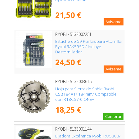
21,50 €
Avísame
RYOBI - 5132002251
Estuche de 59 Puntas para Atornillar
Ryobi RAK59SD / Incluye
Destornillador
24,50 €
Avísame
RYOBI - 5132003615
Hoja para Sierra de Sable Ryobi
CSB184A1/ 184mm/ Compatible
con R18CS7-0 ONE+
18,25 €
Comprar
RYOBI - 5133001144
Lijadora Excéntrica Ryobi ROS300/