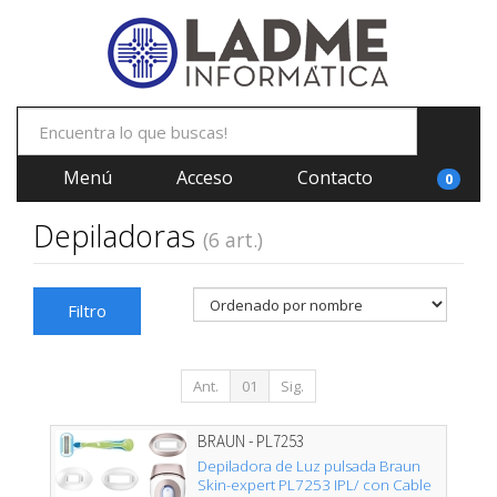
Menú
Acceso
Contacto
0
Depiladoras
(6 art.)
Filtro
Ant.
01
Sig.
BRAUN - PL7253
Depiladora de Luz pulsada Braun
Skin-expert PL7253 IPL/ con Cable