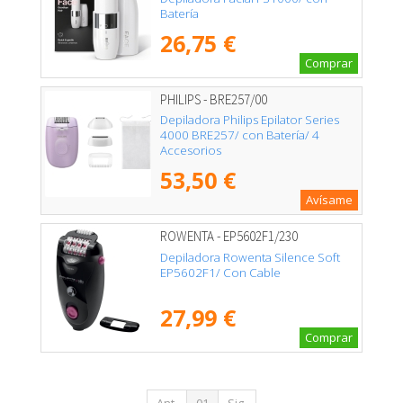
Batería
26,75 €
Comprar
PHILIPS - BRE257/00
Depiladora Philips Epilator Series
4000 BRE257/ con Batería/ 4
Accesorios
53,50 €
Avísame
ROWENTA - EP5602F1/230
Depiladora Rowenta Silence Soft
EP5602F1/ Con Cable
27,99 €
Comprar
Ant.
01
Sig.