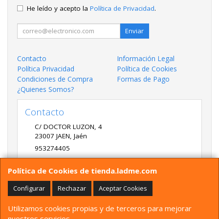
He leído y acepto la
Política de Privacidad
.
Enviar
Contacto
Información Legal
Política Privacidad
Política de Cookies
Condiciones de Compra
Formas de Pago
¿Quienes Somos?
Contacto
C/ DOCTOR LUZON, 4
23007
JAEN
,
Jaén
953274405
LADME@LADME.COM
Política de Cookies de tienda.ladme.com
Configurar
Rechazar
Aceptar Cookies
Horario
Utilizamos cookies propias y de terceros para mejorar
9:30 A 14:00 Y 17:00 A 20:00 DE LUNES A VIERNES
nuestros servicios.