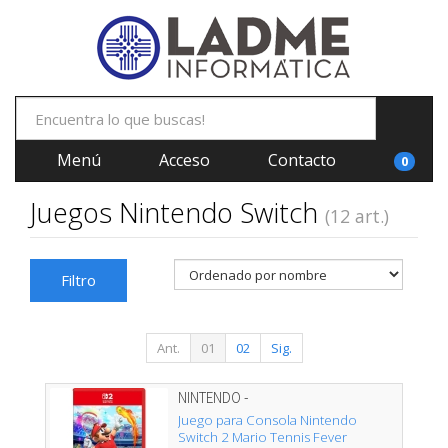
Menú
Acceso
Contacto
0
Juegos Nintendo Switch
(12 art.)
Filtro
Ant.
01
02
Sig.
NINTENDO -
Juego para Consola Nintendo
Switch 2 Mario Tennis Fever