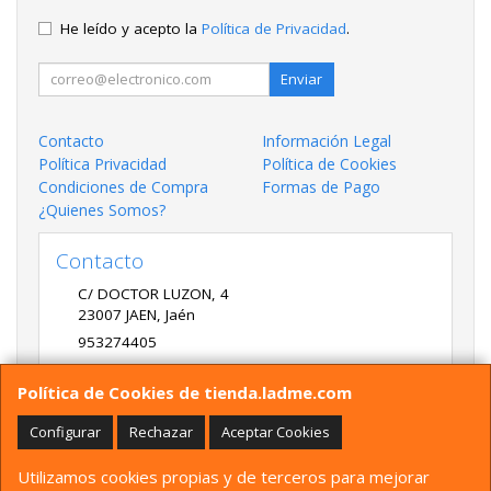
He leído y acepto la
Política de Privacidad
.
Enviar
Contacto
Información Legal
Política Privacidad
Política de Cookies
Condiciones de Compra
Formas de Pago
¿Quienes Somos?
Contacto
C/ DOCTOR LUZON, 4
23007
JAEN
,
Jaén
953274405
LADME@LADME.COM
Política de Cookies de tienda.ladme.com
Configurar
Rechazar
Aceptar Cookies
Horario
Utilizamos cookies propias y de terceros para mejorar
9:30 A 14:00 Y 17:00 A 20:00 DE LUNES A VIERNES