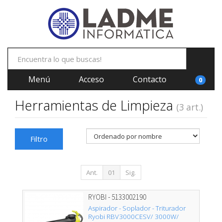
Menú
Acceso
Contacto
0
Herramientas de Limpieza
(3 art.)
Filtro
Ant.
01
Sig.
RYOBI - 5133002190
Aspirador - Soplador - Triturador
Ryobi RBV3000CESV/ 3000W/