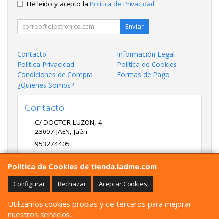
He leído y acepto la
Política de Privacidad
.
Enviar
Contacto
Información Legal
Política Privacidad
Política de Cookies
Condiciones de Compra
Formas de Pago
¿Quienes Somos?
Contacto
C/ DOCTOR LUZON, 4
23007
JAEN
,
Jaén
953274405
LADME@LADME.COM
Política de Cookies de tienda.ladme.com
Configurar
Rechazar
Aceptar Cookies
Horario
Utilizamos cookies propias y de terceros para mejorar
9:30 A 14:00 Y 17:00 A 20:00 DE LUNES A VIERNES
nuestros servicios.