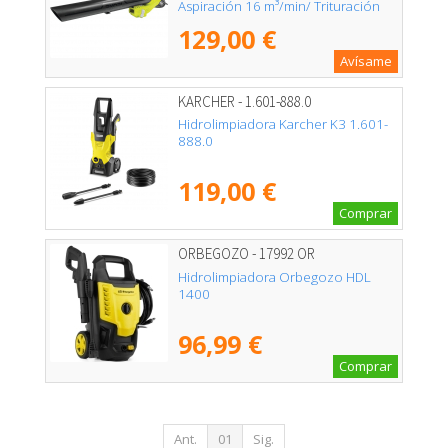
Aspiración 16 m³/min/ Trituración
16:1
129,00 €
Avísame
KARCHER - 1.601-888.0
Hidrolimpiadora Karcher K3 1.601-
888.0
119,00 €
Comprar
ORBEGOZO - 17992 OR
Hidrolimpiadora Orbegozo HDL
1400
96,99 €
Comprar
Ant.
01
Sig.