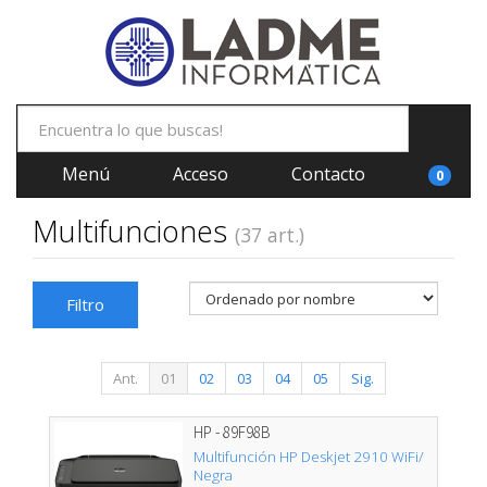
Menú
Acceso
Contacto
0
Multifunciones
(37 art.)
Filtro
Ant.
01
02
03
04
05
Sig.
HP - 89F98B
Multifunción HP Deskjet 2910 WiFi/
Negra