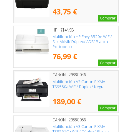
43,75 €
Comprar
HP - 714N9B
Multifunción HP Envy 6520e WiFi/
Fax Móvil/ Dúplex/ ADF/ Blanca
Portobello
76,99 €
Comprar
CANON - 2988C036
Multifunción A3 Canon PIXMA
TS9550a WiFi/ Dúplex/ Negra
189,00 €
Comprar
CANON - 2988C056
Multifunción A3 Canon PIXMA
TS9551Ca WiFi/ Dúplex/ Blanca