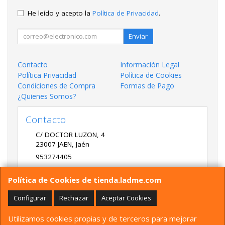
He leído y acepto la
Política de Privacidad
.
Enviar
Contacto
Información Legal
Política Privacidad
Política de Cookies
Condiciones de Compra
Formas de Pago
¿Quienes Somos?
Contacto
C/ DOCTOR LUZON, 4
23007
JAEN
,
Jaén
953274405
LADME@LADME.COM
Política de Cookies de tienda.ladme.com
Configurar
Rechazar
Aceptar Cookies
Horario
Utilizamos cookies propias y de terceros para mejorar
9:30 A 14:00 Y 17:00 A 20:00 DE LUNES A VIERNES