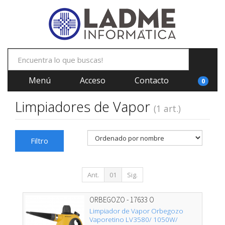
Menú
Acceso
Contacto
0
Limpiadores de Vapor
(1 art.)
Filtro
Ant.
01
Sig.
ORBEGOZO - 17633 O
Limpiador de Vapor Orbegozo
Vaporetino LV3580/ 1050W/