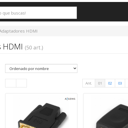
Adaptadores HDMI
s HDMI
(50 art.)
Ant.
01
02
03