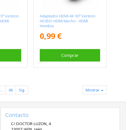
0º Vention
Adaptador HDMI 4K 90º Vention
 HDMI
AIOB0/ HDMI Macho - HDMI
Hembra
0,99 €
Comprar
...
06
Sig.
Mostrar
Contacto
C/ DOCTOR LUZON, 4
23007
JAEN
,
Jaén