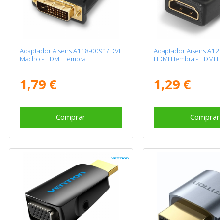
Adaptador Aisens A118-0091/ DVI
Adaptador Aisens A12
Macho - HDMI Hembra
HDMI Hembra - HDMI 
1,79 €
1,29 €
Comprar
Comprar