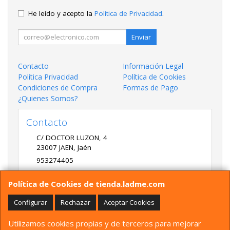
He leído y acepto la
Política de Privacidad
.
Enviar
Contacto
Información Legal
Política Privacidad
Política de Cookies
Condiciones de Compra
Formas de Pago
¿Quienes Somos?
Contacto
C/ DOCTOR LUZON, 4
23007
JAEN
,
Jaén
953274405
LADME@LADME.COM
Política de Cookies de tienda.ladme.com
Configurar
Rechazar
Aceptar Cookies
Horario
Utilizamos cookies propias y de terceros para mejorar
9:30 A 14:00 Y 17:00 A 20:00 DE LUNES A VIERNES