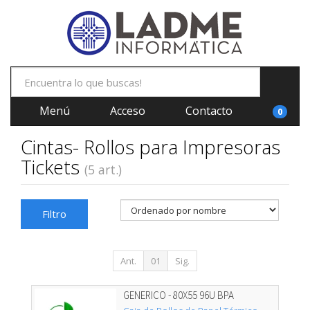
Menú
Acceso
Contacto
0
Cintas- Rollos para Impresoras
Tickets
(5 art.)
Filtro
Ant.
01
Sig.
GENERICO - 80X55 96U BPA