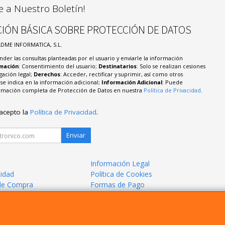
e a Nuestro Boletín!
IÓN BÁSICA SOBRE PROTECCIÓN DE DATOS
ADME INFORMATICA, S.L.
nder las consultas planteadas por el usuario y enviarle la información
imación
: Consentimiento del usuario;
Destinatarios
: Solo se realizan cesiones
igación legal;
Derechos
: Acceder, rectificar y suprimir, así como otros
e indica en la información adicional;
Información Adicional
: Puede
formación completa de Protección de Datos en nuestra
Política de Privacidad
.
 acepto la
Política de Privacidad
.
Enviar
Información Legal
cidad
Política de Cookies
de Compra
Formas de Pago
mos?