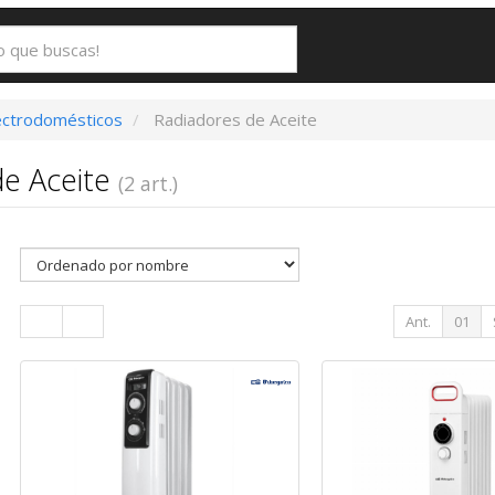
ectrodomésticos
Radiadores de Aceite
de Aceite
(2 art.)
Ant.
01