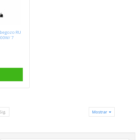
rbegozo RU
500W/ 7
Sig.
Mostrar