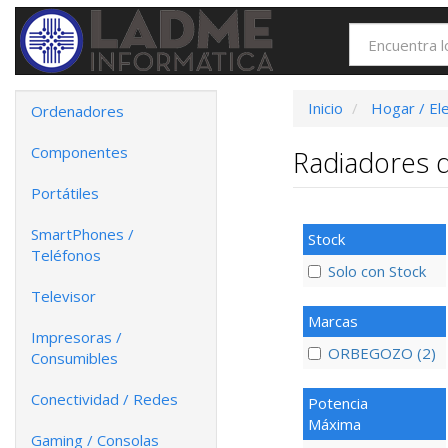
Inicio
Hogar / El
Ordenadores
Componentes
Radiadores 
Portátiles
SmartPhones /
Stock
Teléfonos
Solo con Stock
Televisor
Marcas
Impresoras /
ORBEGOZO (2)
Consumibles
Conectividad / Redes
Potencia
Máxima
Gaming / Consolas