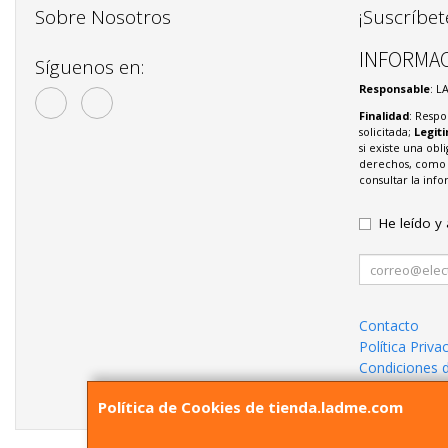
Sobre Nosotros
¡Suscríbet
INFORMAC
Síguenos en:
Responsable
: L
Finalidad
: Respo
solicitada;
Legit
si existe una obl
derechos, como s
consultar la in
He leído y
Contacto
Política Priva
Condiciones 
¿Quienes So
Política de Cookies de tienda.ladme.com