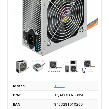
Marca:
TOOQ
P/N:
TQAPOLO-500SP
EAN:
8433281010260