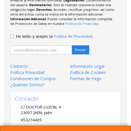
enviarle la información solicitada;
Legitimación
: Consentimiento
del usuario;
Destinatarios
: Solo se realizan cesiones si existe una
obligación legal;
Derechos
: Acceder, rectificar y suprimir, así como
otros derechos, como se indica en la información adicional;
Información Adicional
: Puede consultar la información completa
de Protección de Datos en nuestra
Política de Privacidad
.
He leído y acepto la
Política de Privacidad
.
Enviar
Contacto
Información Legal
Política Privacidad
Política de Cookies
Condiciones de Compra
Formas de Pago
¿Quienes Somos?
Contacto
C/ DOCTOR LUZON, 4
23007
JAEN
,
Jaén
953274405
LADME@LADME.COM