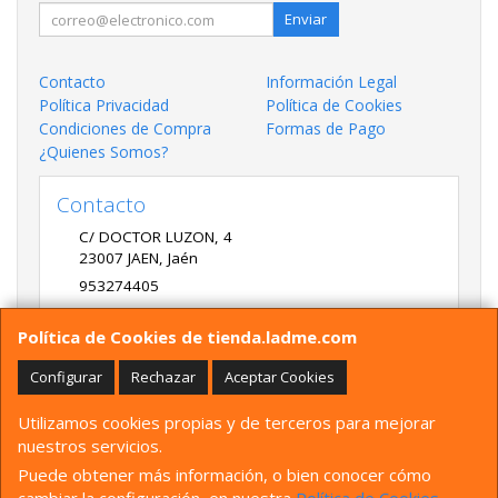
Enviar
Contacto
Información Legal
Política Privacidad
Política de Cookies
Condiciones de Compra
Formas de Pago
¿Quienes Somos?
Contacto
C/ DOCTOR LUZON, 4
23007
JAEN
,
Jaén
953274405
LADME@LADME.COM
Política de Cookies de tienda.ladme.com
Configurar
Rechazar
Aceptar Cookies
Horario
Utilizamos cookies propias y de terceros para mejorar
9:30 A 14:00 Y 17:00 A 20:00 DE LUNES A VIERNES
nuestros servicios.
Puede obtener más información, o bien conocer cómo