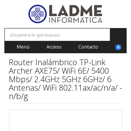
Menú
Acceso
Contacto
0
Router Inalámbrico TP-Link
Archer AXE75/ WiFi 6E/ 5400
Mbps/ 2.4GHz 5GHz 6GHz/ 6
Antenas/ WiFi 802.11ax/ac/n/a/ -
n/b/g