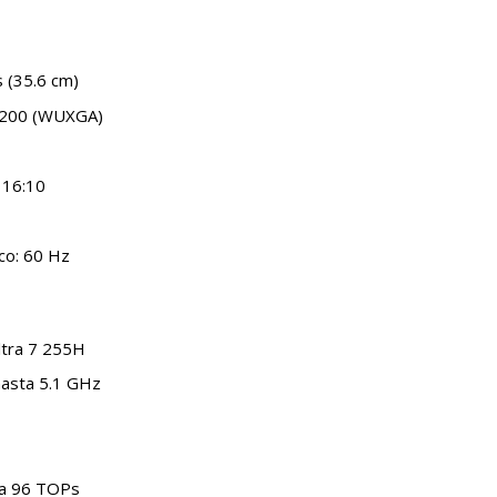
 (35.6 cm)
 1200 (WUXGA)
 16:10
co: 60 Hz
ltra 7 255H
hasta 5.1 GHz
ta 96 TOPs