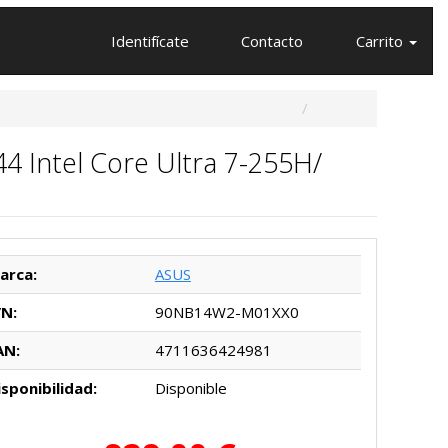
Identifícate
Contacto
Carrito
 Intel Core Ultra 7-255H/
arca:
ASUS
/N:
90NB14W2-M01XX0
AN:
4711636424981
isponibilidad:
Disponible