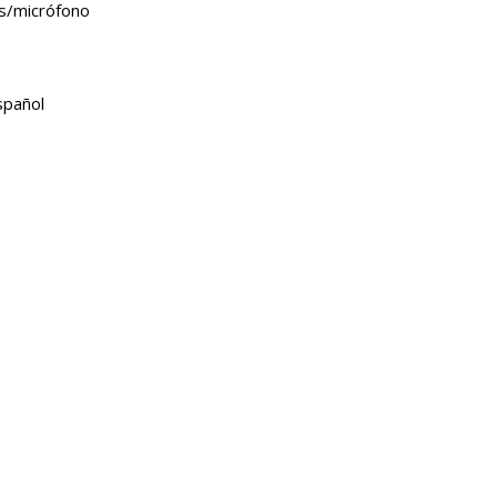
es/micrófono
pañol