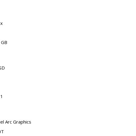
5x
 GB
SSD
 1
tel Arc Graphics
0T