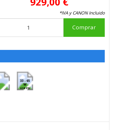
929,00 €
*IVA y CANON Incluido
Comprar
33 - 65
W
USB PD