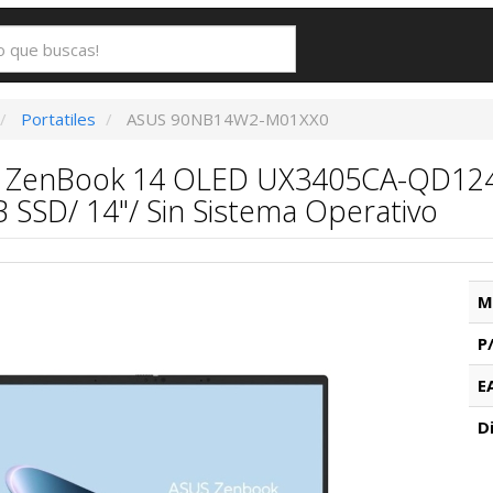
Portatiles
ASUS 90NB14W2-M01XX0
us ZenBook 14 OLED UX3405CA-QD1244
SSD/ 14"/ Sin Sistema Operativo
M
P
E
D