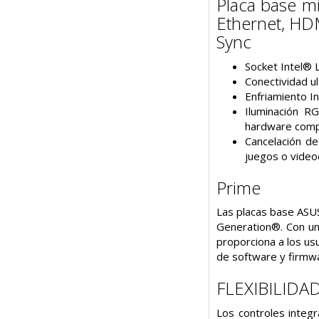
Placa base m
Ethernet, HD
Sync
Socket Intel® 
Conectividad u
Enfriamiento I
Iluminación R
hardware compa
Cancelación de
juegos o video
Prime
Las placas base ASUS
Generation®. Con un 
proporciona a los us
de software y firmw
FLEXIBILIDA
Los controles integ