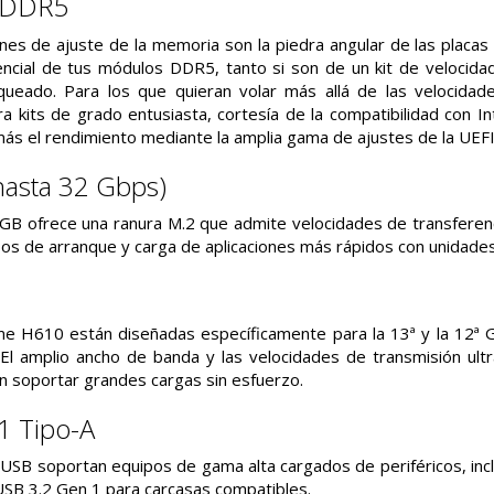
 DDR5
nes de ajuste de la memoria son la piedra angular de las pla
encial de tus módulos DDR5, tanto si son de un kit de velocid
queado. Para los que quieran volar más allá de las veloci
ra kits de grado entusiasta, cortesía de la compatibilidad con
ás el rendimiento mediante la amplia gama de ajustes de la UEFI
hasta 32 Gbps)
ofrece una ranura M.2 que admite velocidades de transferenci
os de arranque y carga de aplicaciones más rápidos con unidades
me H610 están diseñadas específicamente para la 13ª y la 12ª 
El amplio ancho de banda y las velocidades de transmisión ultr
n soportar grandes cargas sin esfuerzo.
1 Tipo-A
SB soportan equipos de gama alta cargados de periféricos, incl
USB 3.2 Gen 1 para carcasas compatibles.