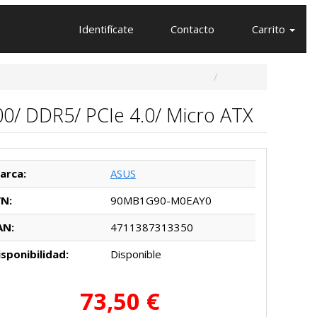
Identifícate
Contacto
Carrito
0/ DDR5/ PCIe 4.0/ Micro ATX
arca:
ASUS
/N:
90MB1G90-M0EAY0
AN:
4711387313350
isponibilidad:
Disponible
73,50 €