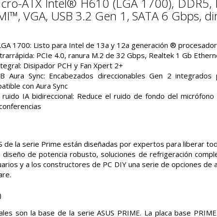
icro-ATX Intel® H610 (LGA 1700), DDR5, P
MI™, VGA, USB 3.2 Gen 1, SATA 6 Gbps, di
LGA 1700: Listo para Intel de 13a y 12a generación ® procesado
ltrarrápida: PCIe 4.0, ranura M.2 de 32 Gbps, Realtek 1 Gb Ether
ntegral: Disipador PCH y Fan Xpert 2+
GB Aura Sync: Encabezados direccionables Gen 2 integrados p
tible con Aura Sync
 ruido IA bidireccional: Reduce el ruido de fondo del micrófono 
conferencias
 de la serie Prime están diseñadas por expertos para liberar tod
diseño de potencia robusto, soluciones de refrigeración comple
uarios y a los constructores de PC DIY una serie de opciones de a
are.
D
rales son la base de la serie ASUS PRIME. La placa base PRIME