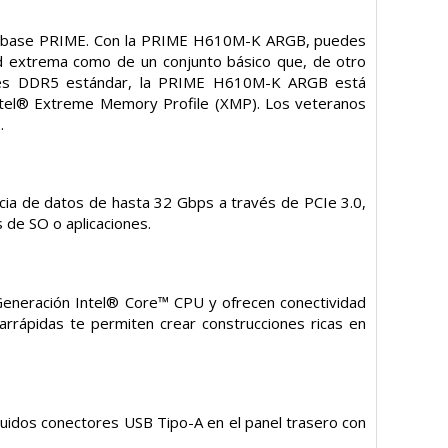
cas base PRIME. Con la PRIME H610M-K ARGB, puedes
ad extrema como de un conjunto básico que, de otro
dades DDR5 estándar, la PRIME H610M-K ARGB está
 Intel® Extreme Memory Profile (XMP). Los veteranos
.
a de datos de hasta 32 Gbps a través de PCIe 3.0,
 de SO o aplicaciones.
Generación Intel® Core™ CPU y ofrecen conectividad
arrápidas te permiten crear construcciones ricas en
uidos conectores USB Tipo-A en el panel trasero con