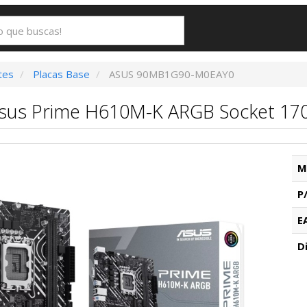
tes
Placas Base
ASUS 90MB1G90-M0EAY0
Asus Prime H610M-K ARGB Socket 170
M
P
E
D