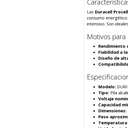
Característica
Las
Duracell Procel
consumo energético. 
intensivo. Son ideal
Motivos para
Rendimiento 
Fiabilidad a l
Diseño de alta
Compatibilida
Especificacio
Modelo:
DURI
Tipo:
Pila alca
Voltaje nomin
Capacidad mí
Dimensiones:
Peso aproxim
Temperatura 