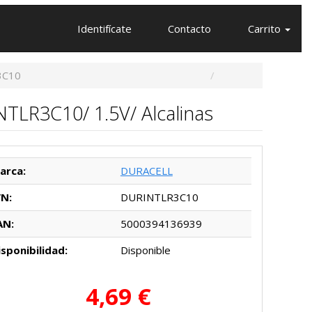
Identifícate
Contacto
Carrito
3C10
TLR3C10/ 1.5V/ Alcalinas
arca:
DURACELL
/N:
DURINTLR3C10
AN:
5000394136939
isponibilidad:
Disponible
4,69 €