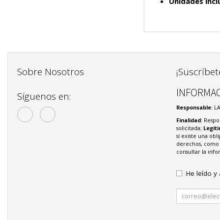
Unidades incl
Sobre Nosotros
¡Suscríbet
INFORMAC
Síguenos en:
Responsable
: L
Finalidad
: Respo
solicitada;
Legit
si existe una obl
derechos, como s
consultar la in
He leído y