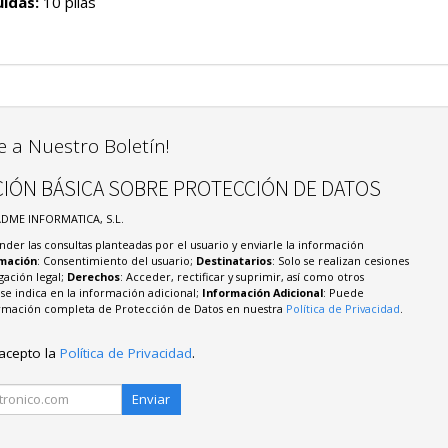
uidas:
10 pilas
e a Nuestro Boletín!
IÓN BÁSICA SOBRE PROTECCIÓN DE DATOS
ADME INFORMATICA, S.L.
nder las consultas planteadas por el usuario y enviarle la información
imación
: Consentimiento del usuario;
Destinatarios
: Solo se realizan cesiones
igación legal;
Derechos
: Acceder, rectificar y suprimir, así como otros
e indica en la información adicional;
Información Adicional
: Puede
formación completa de Protección de Datos en nuestra
Política de Privacidad
.
 acepto la
Política de Privacidad
.
Enviar