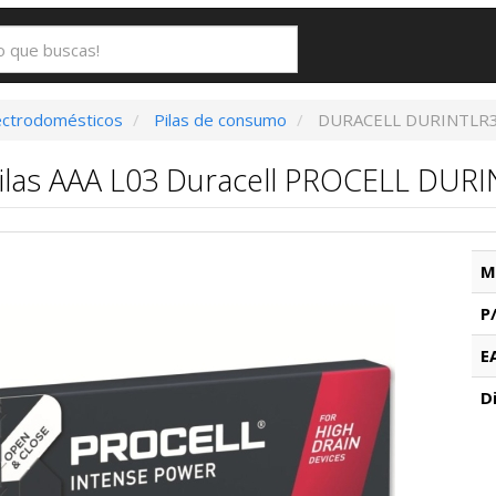
ectrodomésticos
Pilas de consumo
DURACELL DURINTLR
ilas AAA L03 Duracell PROCELL DURIN
M
P
E
D