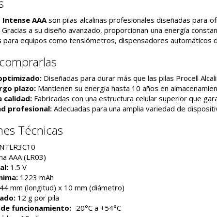
s
l Intense AAA
son pilas alcalinas profesionales diseñadas para o
Gracias a su diseño avanzado, proporcionan una energía constante
es para equipos como tensiómetros, dispensadores automáticos de
 comprarlas
optimizado:
Diseñadas para durar más que las pilas Procell Alcal
argo plazo:
Mantienen su energía hasta 10 años en almacenamien
 calidad:
Fabricadas con una estructura celular superior que garan
d profesional:
Adecuadas para una amplia variedad de dispositiv
nes Técnicas
NTLR3C10
lina AAA (LR03)
al:
1.5 V
nima:
1223 mAh
44 mm (longitud) x 10 mm (diámetro)
ado:
12 g por pila
de funcionamiento:
-20°C a +54°C