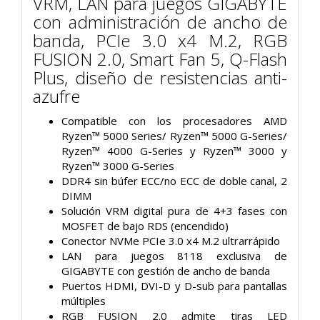
VRM, LAN para juegos GIGABYTE
con administración de ancho de
banda, PCIe 3.0 x4 M.2, RGB
FUSION 2.0, Smart Fan 5, Q-Flash
Plus, diseño de resistencias anti-
azufre
Compatible con los procesadores AMD
Ryzen™ 5000 Series/ Ryzen™ 5000 G-Series/
Ryzen™ 4000 G-Series y Ryzen™ 3000 y
Ryzen™ 3000 G-Series
DDR4 sin búfer ECC/no ECC de doble canal, 2
DIMM
Solución VRM digital pura de 4+3 fases con
MOSFET de bajo RDS (encendido)
Conector NVMe PCIe 3.0 x4 M.2 ultrarrápido
LAN para juegos 8118 exclusiva de
GIGABYTE con gestión de ancho de banda
Puertos HDMI, DVI-D y D-sub para pantallas
múltiples
RGB FUSION 2.0 admite tiras LED