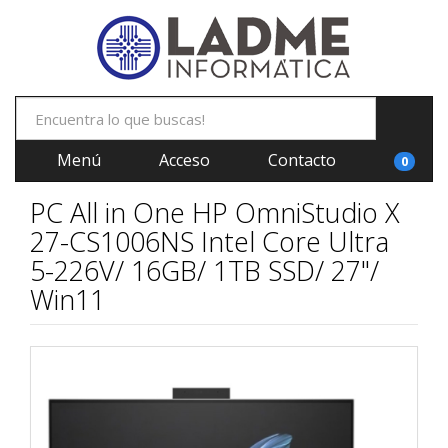
Menú
Acceso
Contacto
0
PC All in One HP OmniStudio X
27-CS1006NS Intel Core Ultra
5-226V/ 16GB/ 1TB SSD/ 27"/
Win11