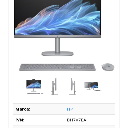
Marca:
HP
P/N:
BH7V7EA