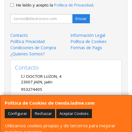
He leído y acepto la
Política de Privacidad
.
Enviar
Contacto
Información Legal
Política Privacidad
Política de Cookies
Condiciones de Compra
Formas de Pago
¿Quienes Somos?
Contacto
C/ DOCTOR LUZON, 4
23007
JAEN
,
Jaén
953274405
LADME@LADME.COM
Política de Cookies de tienda.ladme.com
Configurar
Rechazar
Aceptar Cookies
Horario
Utilizamos cookies propias y de terceros para mejorar
9:30 A 14:00 Y 17:00 A 20:00 DE LUNES A VIERNES
nuestros servicios.