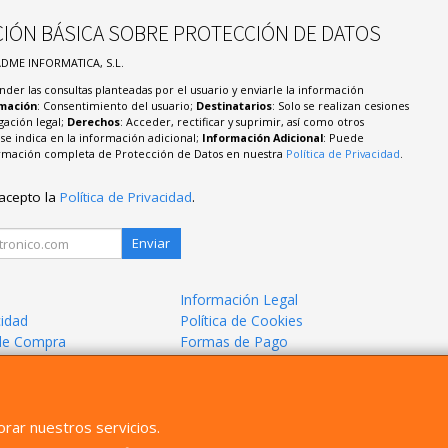
IÓN BÁSICA SOBRE PROTECCIÓN DE DATOS
ADME INFORMATICA, S.L.
nder las consultas planteadas por el usuario y enviarle la información
imación
: Consentimiento del usuario;
Destinatarios
: Solo se realizan cesiones
igación legal;
Derechos
: Acceder, rectificar y suprimir, así como otros
e indica en la información adicional;
Información Adicional
: Puede
formación completa de Protección de Datos en nuestra
Política de Privacidad
.
 acepto la
Política de Privacidad
.
Enviar
Información Legal
cidad
Política de Cookies
de Compra
Formas de Pago
mos?
rar nuestros servicios.