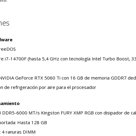
nes
dware
FreeDOS
re i7-14700F (hasta 5,4 GHz con tecnología Intel Turbo Boost, 
: NVIDIA GeForce RTX 5060 Ti con 16 GB de memoria GDDR7 ded
ón de refrigeración por aire para el procesador
namiento
 DDR5-6000 MT/s Kingston FURY XMP RGB con disipador de calo
ortada: Hasta 128 GB
: 4 ranuras DIMM