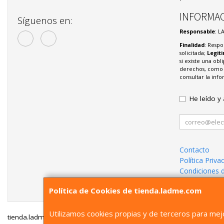
INFORMAC
Síguenos en:
Responsable
: L
Finalidad
: Respo
solicitada;
Legit
si existe una obl
derechos, como s
consultar la in
He leído y
Contacto
Política Priva
Condiciones 
¿Quienes So
Política de Cookies de tienda.ladme.com
Utilizamos cookies propias y de terceros para mejo
tienda.ladme.com © 2026