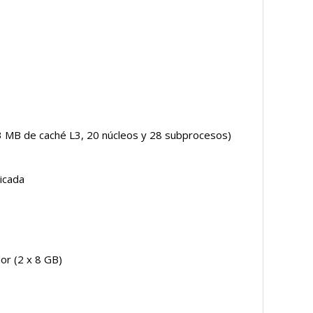
33 MB de caché L3, 20 núcleos y 28 subprocesos)
icada
r (2 x 8 GB)