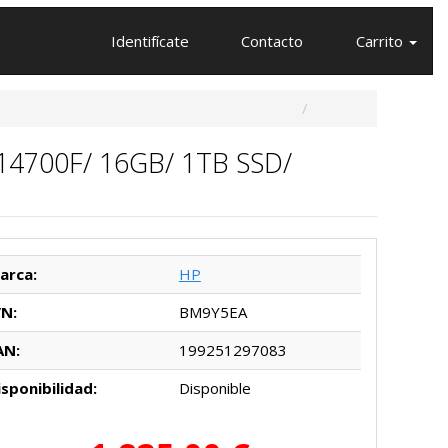
Identifícate
Contacto
Carrito
14700F/ 16GB/ 1TB SSD/
arca:
HP
/N:
BM9Y5EA
AN:
199251297083
isponibilidad:
Disponible