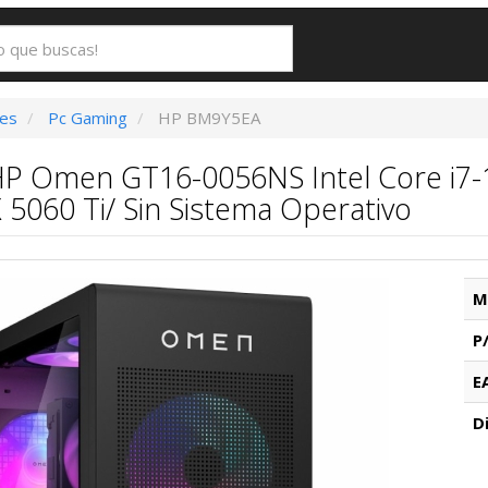
es
Pc Gaming
HP BM9Y5EA
P Omen GT16-0056NS Intel Core i7-
5060 Ti/ Sin Sistema Operativo
M
P
E
D