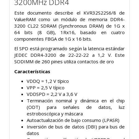
3200MHz DDR4
Este documento describe el KVR32S22S6/8 de
ValueRAM como un módulo de memoria DDR4-
3200 CL22 SDRAM (Synchronous
DRAM) de 1G
x
64 bits (8 GB), 1Rx16, basado en cuatro
componentes FBGA
de 1G x 16 bits.
El SPD está programado según la latencia estándar
JEDEC DDR4-3200 de 22-22-22 a 1,2 V. Este
SODIMM de 260 pines utiliza contactos de oro
Características
VDDQ = 1,2 V típico
VPP = 2,5 V típico
VDDSPD = 2,2 V a 3,6 V
Terminación nominal y dinámica en el chip
(ODT) para
señales de datos, luz
estroboscópica y máscara
Autoactualización de bajo consumo (LPASR)
Inversión de bus de datos (DBI) para bus de
datos