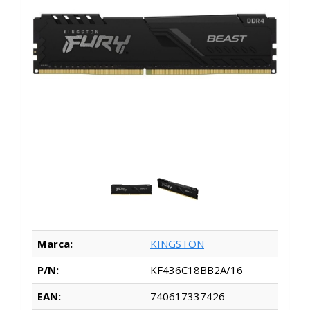
Marca:
KINGSTON
P/N:
KF436C18BB2A/16
EAN:
740617337426