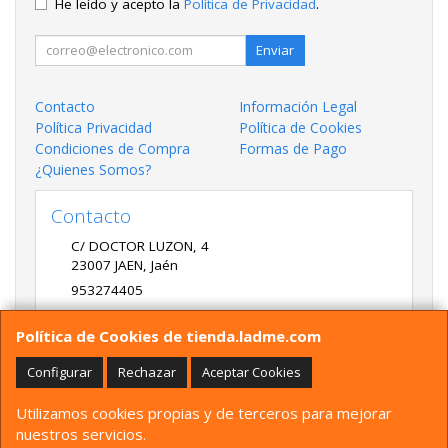
He leído y acepto la
Política de Privacidad
.
Enviar
Contacto
Información Legal
Política Privacidad
Política de Cookies
Condiciones de Compra
Formas de Pago
¿Quienes Somos?
Contacto
C/ DOCTOR LUZON, 4
23007
JAEN
,
Jaén
953274405
LADME@LADME.COM
Política de Cookies de tienda.ladme.com
Configurar
Rechazar
Aceptar Cookies
Horario
Utilizamos cookies propias y de terceros para mejorar
9:30 A 14:00 Y 17:00 A 20:00 DE LUNES A VIERNES
nuestros servicios.