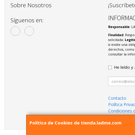
Sobre Nosotros
¡Suscríbet
INFORMAC
Síguenos en:
Responsable
: L
Finalidad
: Respo
solicitada;
Legit
si existe una obl
derechos, como s
consultar la in
He leído y
Contacto
Política Priva
Condiciones 
¿Quienes So
Política de Cookies de tienda.ladme.com