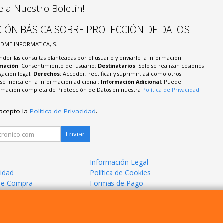
e a Nuestro Boletín!
IÓN BÁSICA SOBRE PROTECCIÓN DE DATOS
ADME INFORMATICA, S.L.
nder las consultas planteadas por el usuario y enviarle la información
imación
: Consentimiento del usuario;
Destinatarios
: Solo se realizan cesiones
igación legal;
Derechos
: Acceder, rectificar y suprimir, así como otros
e indica en la información adicional;
Información Adicional
: Puede
formación completa de Protección de Datos en nuestra
Política de Privacidad
.
 acepto la
Política de Privacidad
.
Enviar
Información Legal
cidad
Política de Cookies
de Compra
Formas de Pago
mos?