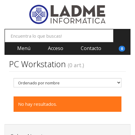
Menú
Acceso
Contacto
0
PC Workstation
(0 art.)
No hay resultados.