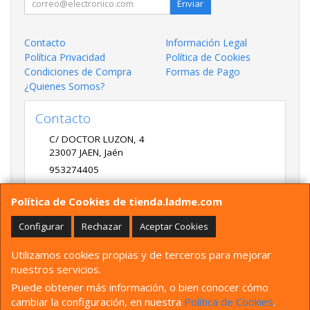
Enviar
Contacto
Información Legal
Política Privacidad
Política de Cookies
Condiciones de Compra
Formas de Pago
¿Quienes Somos?
Contacto
C/ DOCTOR LUZON, 4
23007
JAEN
,
Jaén
953274405
LADME@LADME.COM
Política de Cookies de tienda.ladme.com
Configurar
Rechazar
Aceptar Cookies
Horario
Utilizamos cookies propias y de terceros para mejorar
9:30 A 14:00 Y 17:00 A 20:00 DE LUNES A VIERNES
nuestros servicios.
Puede obtener más información, o bien conocer cómo
cambiar la configuración, en nuestra
Política de Cookies
.
, , , , España. - C.I.F.: B23766397 - Tfno: