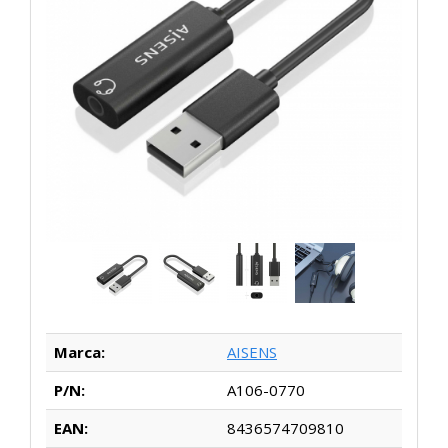
Marca:
AISENS
P/N:
A106-0770
EAN:
8436574709810