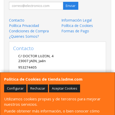
Enviar
Contacto
Información Legal
Política Privacidad
Política de Cookies
Condiciones de Compra
Formas de Pago
¿Quienes Somos?
Contacto
C/ DOCTOR LUZON, 4
23007
JAEN
,
Jaén
953274405
LADME@LADME.COM
Política de Cookies de tienda.ladme.com
Configurar
Rechazar
Aceptar Cookies
Horario
Utilizamos cookies propias y de terceros para mejorar
9:30 A 14:00 Y 17:00 A 20:00 DE LUNES A VIERNES
nuestros servicios.
Puede obtener más información, o bien conocer cómo