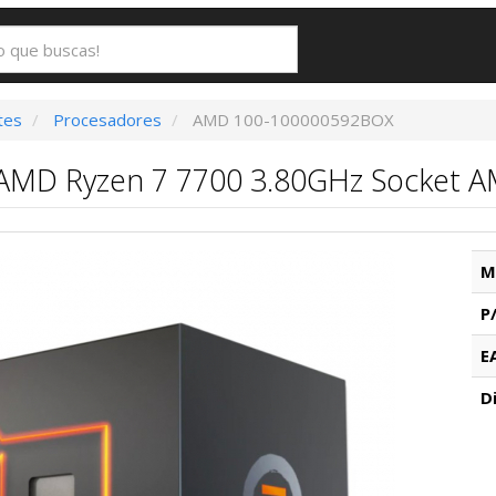
tes
Procesadores
AMD 100-100000592BOX
AMD Ryzen 7 7700 3.80GHz Socket 
M
P
E
D