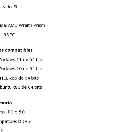
eado: Sí
luida: AMD Wraith Prism
: 95 °C
os compatibles
Windows 11 de 64 bits
Windows 10 de 64 bits
RHEL x86 de 64 bits
buntu x86 de 64 bits
moria
ss: PCIe 5.0
mpatible: DDR5
 2