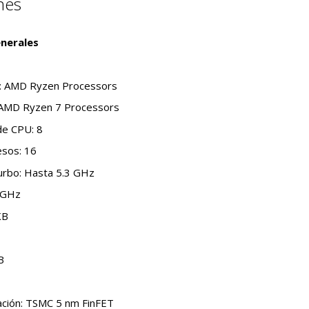
nes
enerales
s: AMD Ryzen Processors
 AMD Ryzen 7 Processors
de CPU: 8
sos: 16
urbo: Hasta 5.3 GHz
8 GHz
KB
B
ación: TSMC 5 nm FinFET