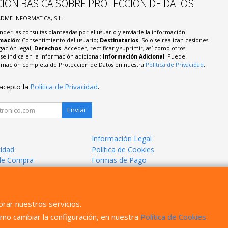
IÓN BÁSICA SOBRE PROTECCIÓN DE DATOS
ADME INFORMATICA, S.L.
nder las consultas planteadas por el usuario y enviarle la información
imación
: Consentimiento del usuario;
Destinatarios
: Solo se realizan cesiones
igación legal;
Derechos
: Acceder, rectificar y suprimir, así como otros
e indica en la información adicional;
Información Adicional
: Puede
formación completa de Protección de Datos en nuestra
Política de Privacidad
.
 acepto la
Política de Privacidad
.
Enviar
Información Legal
cidad
Política de Cookies
de Compra
Formas de Pago
mos?
rar nuestros servicios.
mo cambiar la configuración, en nuestra
Política de Cookies
.
, , , , España. - C.I.F.: B23766397 - Tfno: