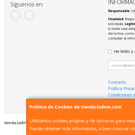
INFORMAC
Síguenos en:
Responsable
: L
Finalidad
: Respo
solicitada;
Legit
si existe una obl
derechos, como s
consultar la in
He leído y
Contacto
Política Priva
Condiciones 
¿Quienes So
Política de Cookies de tienda.ladme.com
Utilizamos cookies propias y de terceros para mejo
tienda.ladme.com © 2026
Puede obtener más información, o bien conocer có