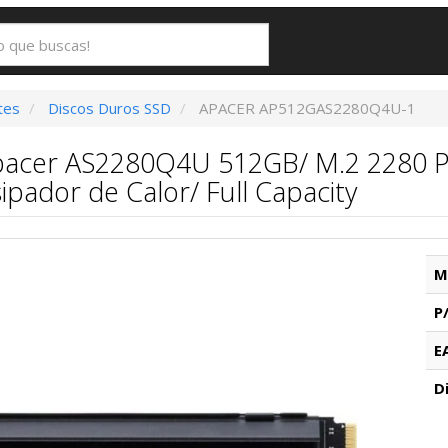
tes
Discos Duros SSD
APACER AP512GAS2280Q4U-1
pacer AS2280Q4U 512GB/ M.2 2280 P
ipador de Calor/ Full Capacity
M
P
E
D