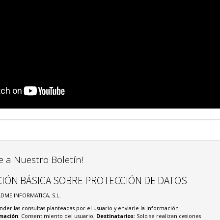
e a Nuestro Boletín!
IÓN BÁSICA SOBRE PROTECCIÓN DE DATOS
ADME INFORMATICA, S.L.
nder las consultas planteadas por el usuario y enviarle la información
imación
: Consentimiento del usuario;
Destinatarios
: Solo se realizan cesiones