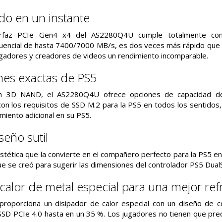
do en un instante
nterfaz PCIe Gen4 x4 del AS2280Q4U cumple totalmente co
ecuencial de hasta 7400/7000 MB/s, es dos veces más rápido que
jugadores y creadores de videos un rendimiento incomparable.
nes exactas de PS5
sh 3D NAND, el AS2280Q4U ofrece opciones de capacidad de 
on los requisitos de SSD M.2 para la PS5 en todos los sentidos, 
iento adicional en su PS5.
seño sutil
 estética que la convierte en el compañero perfecto para la PS5 e
que se creó para sugerir las dimensiones del controlador PS5 Dual
calor de metal especial para una mejor ref
oporciona un disipador de calor especial con un diseño de co
SSD PCIe 4.0 hasta en un 35 %. Los jugadores no tienen que pre