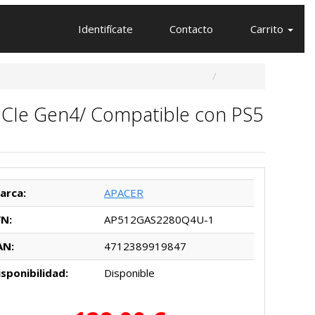
Identifícate
Contacto
Carrito
CIe Gen4/ Compatible con PS5
arca:
APACER
/N:
AP512GAS2280Q4U-1
AN:
4712389919847
isponibilidad:
Disponible