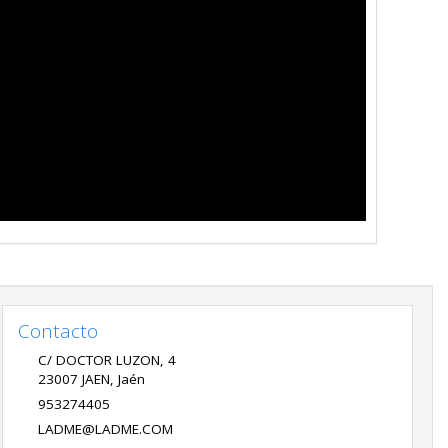
Contacto
C/ DOCTOR LUZON, 4
23007
JAEN
,
Jaén
953274405
LADME@LADME.COM