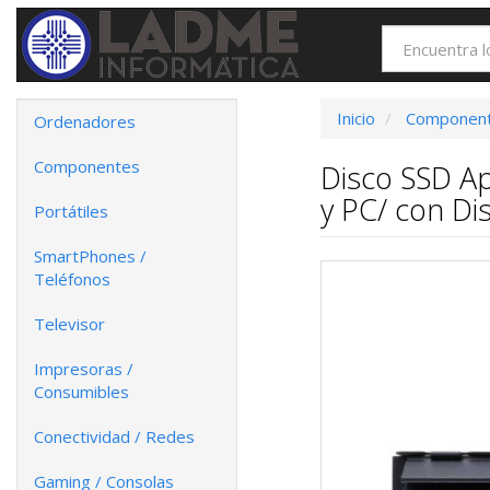
Inicio
Componen
Ordenadores
Componentes
Disco SSD A
y PC/ con Dis
Portátiles
SmartPhones /
Teléfonos
Televisor
Impresoras /
Consumibles
Conectividad / Redes
Gaming / Consolas