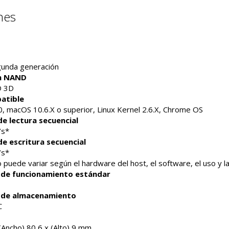
nes
gunda generación
h NAND
D 3D
atible
 macOS 10.6.X o superior, Linux Kernel 2.6.X, Chrome OS
e lectura secuencial
/s*
e escritura secuencial
/s*
o puede variar según el hardware del host, el software, el uso y 
de funcionamiento estándar
 de almacenamiento
C
(Ancho) 80,6 x (Alto) 9 mm