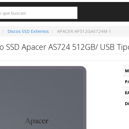
Discos SSD Externos
APACER AP512GAS724M-1
no SSD Apacer AS724 512GB/ USB Tip
M
P
E
D