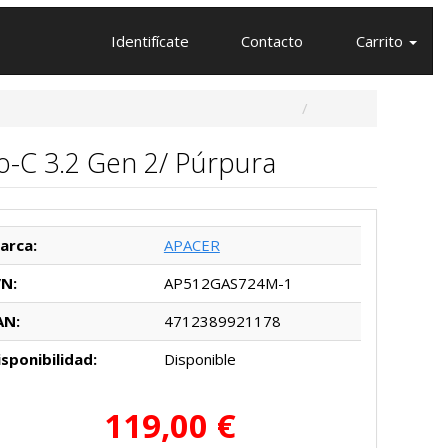
Identifícate
Contacto
Carrito
o-C 3.2 Gen 2/ Púrpura
arca:
APACER
/N:
AP512GAS724M-1
AN:
4712389921178
isponibilidad:
Disponible
119,00 €