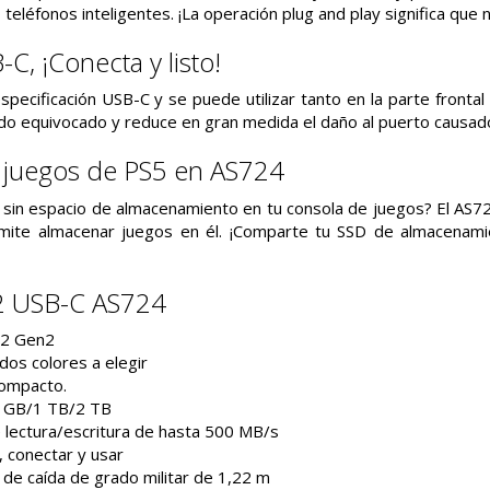
o teléfonos inteligentes. ¡La operación plug and play significa que 
C, ¡Conecta y listo!
specificación USB-C y se puede utilizar tanto en la parte frontal
lado equivocado y reduce en gran medida el daño al puerto causa
 juegos de PS5 en AS724
in espacio de almacenamiento en tu consola de juegos? El AS724
mite almacenar juegos en él. ¡Comparte tu SSD de almacenamie
2 USB-C AS724
.2 Gen2
dos colores a elegir
compacto.
2 GB/1 TB/2 TB
 lectura/escritura de hasta 500 MB/s
, conectar y usar
 de caída de grado militar de 1,22 m