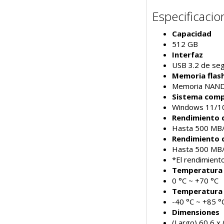
Especificacio
Capacidad
512 GB
Interfaz
USB 3.2 de se
Memoria flas
Memoria NAN
Sistema comp
Windows 11/10,
Rendimiento d
Hasta 500 MB
Rendimiento d
Hasta 500 MB
*El rendimient
Temperatura 
0 °C ~ +70 °C
Temperatura
-40 °C ~ +85 °
Dimensiones
(Largo) 60,6 x 