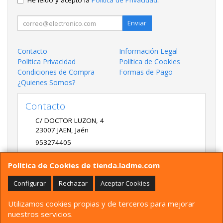
He leído y acepto la
Política de Privacidad
.
Enviar
Contacto
Información Legal
Política Privacidad
Política de Cookies
Condiciones de Compra
Formas de Pago
¿Quienes Somos?
Contacto
C/ DOCTOR LUZON, 4
23007
JAEN
,
Jaén
953274405
LADME@LADME.COM
Política de Cookies de tienda.ladme.com
Configurar
Rechazar
Aceptar Cookies
Horario
Utilizamos cookies propias y de terceros para mejorar
9:30 A 14:00 Y 17:00 A 20:00 DE LUNES A VIERNES
nuestros servicios.