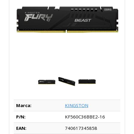
Marca:
KINGSTON
P/N:
KF560C36BBE2-16
EAN:
740617345858