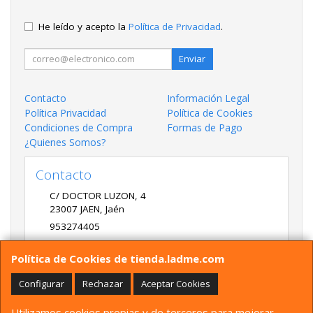
He leído y acepto la
Política de Privacidad
.
Enviar
Contacto
Información Legal
Política Privacidad
Política de Cookies
Condiciones de Compra
Formas de Pago
¿Quienes Somos?
Contacto
C/ DOCTOR LUZON, 4
23007
JAEN
,
Jaén
953274405
LADME@LADME.COM
Política de Cookies de tienda.ladme.com
Configurar
Rechazar
Aceptar Cookies
Horario
Utilizamos cookies propias y de terceros para mejorar
9:30 A 14:00 Y 17:00 A 20:00 DE LUNES A VIERNES