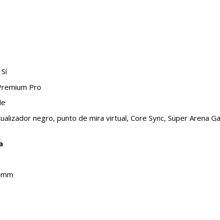
 Sí
 Premium Pro
le
ualizador negro, punto de mira virtual, Core Sync, Super Arena
a
0 mm