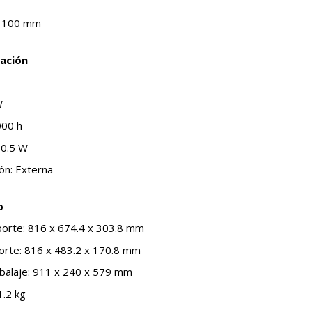
x 100 mm
ación
W
00 h
 0.5 W
ón: Externa
o
orte: 816 x 674.4 x 303.8 mm
orte: 816 x 483.2 x 170.8 mm
balaje: 911 x 240 x 579 mm
1.2 kg