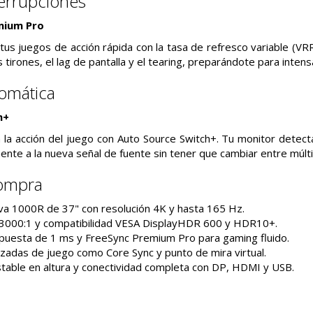
terrupciones
mium Pro
 tus juegos de acción rápida con la tasa de refresco variable (V
s tirones, el lag de pantalla y el tearing, preparándote para inten
omática
h+
la acción del juego con Auto Source Switch+. Tu monitor detect
nte a la nueva señal de fuente sin tener que cambiar entre múlti
compra
rva 1000R de 37" con resolución 4K y hasta 165 Hz.
 3000:1 y compatibilidad VESA DisplayHDR 600 y HDR10+.
uesta de 1 ms y FreeSync Premium Pro para gaming fluido.
zadas de juego como Core Sync y punto de mira virtual.
table en altura y conectividad completa con DP, HDMI y USB.