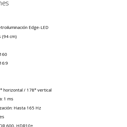
nes
etroiluminación Edge-LED
 (94 cm)
2160
16:9
° horizontal / 178° vertical
a: 1 ms
ización: Hasta 165 Hz
nes
HDR 600, HDR10+