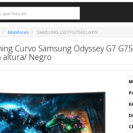
Monitores
SAMSUNG LS37FG756EUXEN
ing Curvo Samsung Odyssey G7 G75F
 altura/ Negro
M
P
E
D
C