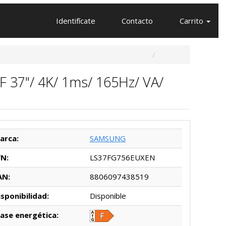
Identifícate
Contacto
Carrito
 37"/ 4K/ 1ms/ 165Hz/ VA/
arca:
SAMSUNG
/N:
LS37FG756EUXEN
AN:
8806097438519
isponibilidad:
Disponible
lase energética: