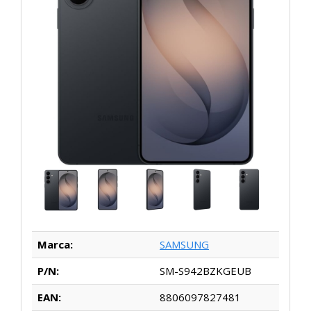
Marca:
SAMSUNG
P/N:
SM-S942BZKGEUB
EAN:
8806097827481