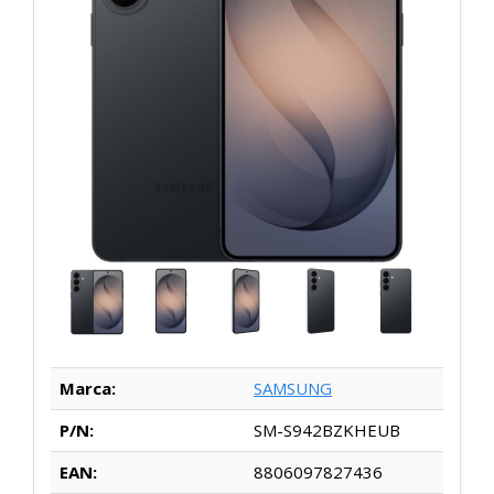
Marca:
SAMSUNG
P/N:
SM-S942BZKHEUB
EAN:
8806097827436