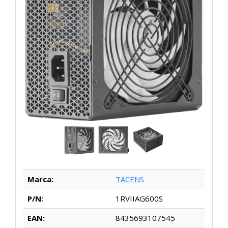
Marca:
TACENS
P/N:
1RVIIAG600S
EAN:
8435693107545